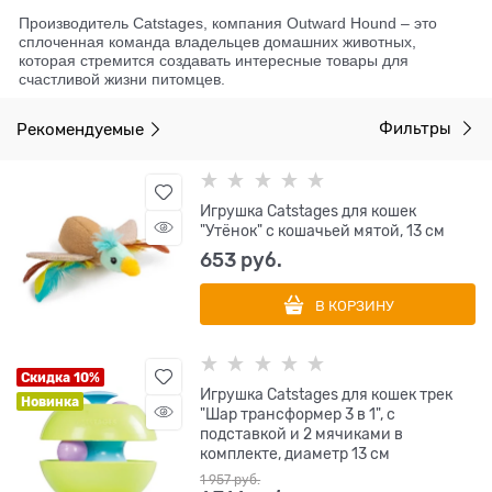
Производитель Catstages, компания Outward Hound – это
сплоченная команда владельцев домашних животных,
которая стремится создавать интересные товары для
счастливой жизни питомцев.
Рекомендуемые
Фильтры
Игрушка Catstages для кошек
"Утёнок" с кошачьей мятой, 13 см
653
 руб.
В КОРЗИНУ
Скидка 10%
Игрушка Catstages для кошек трек
Новинка
"Шар трансформер 3 в 1", с
подставкой и 2 мячиками в
комплекте, диаметр 13 см
1 957
 руб.