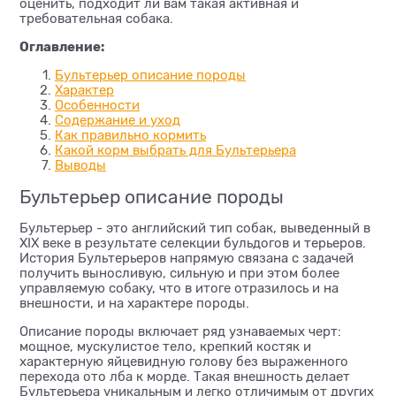
оценить, подходит ли вам такая активная и
требовательная собака.
Оглавление:
Бультерьер описание породы
Характер
Особенности
Содержание и уход
Как правильно кормить
Какой корм выбрать для Бультерьера
Выводы
Бультерьер описание породы
Бультерьер - это английский тип собак, выведенный в
XIX веке в результате селекции бульдогов и терьеров.
История Бультерьеров напрямую связана с задачей
получить выносливую, сильную и при этом более
управляемую собаку, что в итоге отразилось и на
внешности, и на характере породы.
Описание породы включает ряд узнаваемых черт:
мощное, мускулистое тело, крепкий костяк и
характерную яйцевидную голову без выраженного
перехода ото лба к морде. Такая внешность делает
Бультерьера уникальным и легко отличимым от других