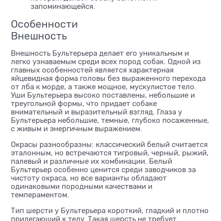
запоминающейся.
Особенности
Внешность
Внешность Бультерьера делает его уникальным и
легко узнаваемым среди всех пород собак. Одной из
главных особенностей является характерная
яйцевидная форма головы без выраженного перехода
от лба к морде, а также мощное, мускулистое тело.
Уши Бультерьера высоко поставлены, небольшие и
треугольной формы, что придает собаке
внимательный и выразительный взгляд. Глаза у
Бультерьера небольшие, темные, глубоко посаженные,
с живым и энергичным выражением.
Окрасы разнообразны: классический белый считается
эталонным, но встречаются тигровый, черный, рыжий,
палевый и различные их комбинации. Белый
Бультерьер особенно ценится среди заводчиков за
чистоту окраса, но все варианты обладают
одинаковыми породными качествами и
темпераментом.
Тип шерсти у Бультерьера короткий, гладкий и плотно
прилегающий к телу. Такая шерсть не требует