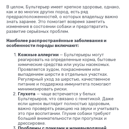
В целом, Бультерьер имеет крепкое здоровье, однако,
как и во многих других пород, есть ряд
предрасположенностей, о которых владельцу важно
знать заранее. Это помогает вовремя заметить
изменения в состоянии собаки и предотвратить
развитие серьёзных проблем.
Наиболее распространённые заболевания и
особенности породы включают:
Кожные аллергии
— Бультерьеры могут
реагировать на определенные корма, бытовые
химические средства или укусы насекомых.
Проявляется зудом, покраснением или
выпадением шерсти в отдельных участках.
Регулярный уход за шерстью, качественное
питание и поддержка иммунитета помогают
минимизировать риски.
Глухота
— чаще встречается у белых
Бультерьеров, что связано с генетикой. Даже
если щенок выглядит полностью здоровым,
важно проверять реакцию на звуки и учитывать
это при воспитании. Глухие собаки требуют
большей внимательности при прогулках и
дрессировке.
Проблемы с почками и мочевыводящей