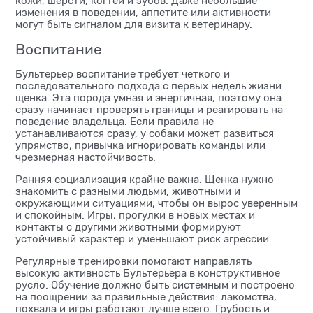
кожи, шерсти, когтей и зубов. Даже небольшие
изменения в поведении, аппетите или активности
могут быть сигналом для визита к ветеринару.
Воспитание
Бультерьер воспитание требует четкого и
последовательного подхода с первых недель жизни
щенка. Эта порода умная и энергичная, поэтому она
сразу начинает проверять границы и реагировать на
поведение владельца. Если правила не
устанавливаются сразу, у собаки может развиться
упрямство, привычка игнорировать команды или
чрезмерная настойчивость.
Ранняя социализация крайне важна. Щенка нужно
знакомить с разными людьми, животными и
окружающими ситуациями, чтобы он вырос уверенным
и спокойным. Игры, прогулки в новых местах и
контакты с другими животными формируют
устойчивый характер и уменьшают риск агрессии.
Регулярные тренировки помогают направлять
высокую активность Бультерьера в конструктивное
русло. Обучение должно быть системным и построено
на поощрении за правильные действия: лакомства,
похвала и игры работают лучше всего. Грубость и