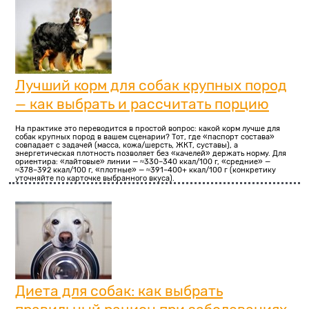
Лучший корм для собак крупных пород
— как выбрать и рассчитать порцию
На практике это переводится в простой вопрос: какой корм лучше для
собак крупных пород в вашем сценарии? Тот, где «паспорт состава»
совпадает с задачей (масса, кожа/шерсть, ЖКТ, суставы), а
энергетическая плотность позволяет без «качелей» держать норму. Для
ориентира: «лайтовые» линии — ≈330–340 ккал/100 г, «средние» —
≈378–392 ккал/100 г, «плотные» — ≈391–400+ ккал/100 г (конкретику
уточняйте по карточке выбранного вкуса).
Диета для собак: как выбрать